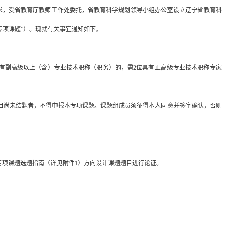
求，受省教育厅教师工作处委托，省教育科学规划领导小组办公室设立辽宁省教育科
设专项课题”）。现就有关事宜通知如下。
有副高级以上（含）专业技术职称（职务）的，需
2位具有正高级专业技术职称专家
目尚未结题者，不得申报本专项课题。课题组成员须征得本人同意并签字确认，否则
研究专项课题选题指南（详见附件1）方向设计课题题目进行论证。