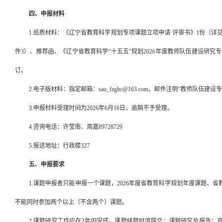
四、申报材料
1.纸质材料：《辽宁省教育科学规划专项课题立项申请·评审书》1份（详
件3）、推荐函、《辽宁省教育科学“十五五”规划2026年度教师队伍建设研究
订。
2.电子版材料：指定邮箱：
sau_fzghc@163.com
，邮件注明
“教师队伍建设专
3.申报材料受理时间为2026年6月
16
日，逾期不予受理。
4.咨询电话：
许莹南、周嘉
89728729
5.报送地址：
行政楼
327
五、申报要求
1.课题申报者只能申报一个课题，2026年度省教育科学规划年度课题
不能同时参加两个以上（不含两个）课题。
2.课题研究工作应在2年内完成。课题结题时须提交：课题研究总报告