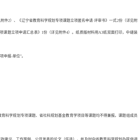
见附件2）、《辽宁省教育科学规划专项课题立项匿名申请·评审书》一式2份（详见附
专项课题立项申请汇总表》1份（详见附件4）。纸质版材料用A3纸双面打印，中缝装
项申报-单位”。
、省教育科学规划专项课题、省社科规划基金教育学项目等课题均不得兼报。课题组成员
；资政建议、工作案例、公开发表的论文（任选），并及时向省教育科学规划办提供调