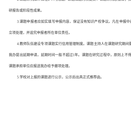
研报告或阶段性成果。
3.课题申报者应如实填写申报内容，保证没有知识产权争议。凡在申报
立项处理，并追究申报者所在单位责任。
4.教师队伍建设专项课题实行信用管理制度。课题主持人在课题研究期
我办提出延期申请，延期时间一般不超过1年。课题在研究过程中，原则上不
课题承担单位应报送我办给予撤项处理。
5.
学校
对上报的课题进行公示，公示后出具正式推荐函。